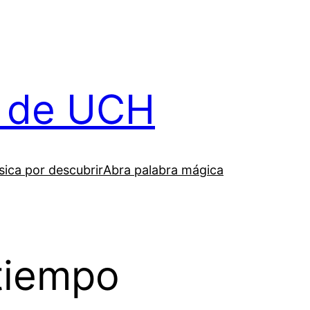
il de UCH
ica por descubrir
Abra palabra mágica
tiempo