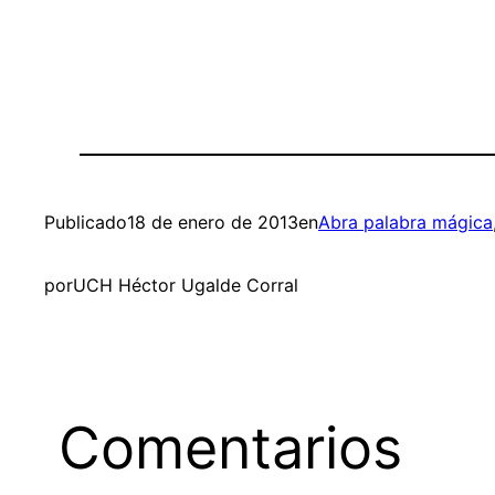
Publicado
18 de enero de 2013
en
Abra palabra mágica
por
UCH Héctor Ugalde Corral
Comentarios