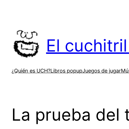
Saltar
al
contenido
El cuchitr
¿Quién es UCH?
Libros popup
Juegos de jugar
Mús
La prueba del 