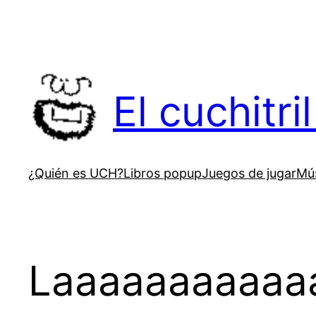
Saltar
al
contenido
El cuchitr
¿Quién es UCH?
Libros popup
Juegos de jugar
Mús
Laaaaaaaaaaaa