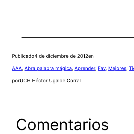
Publicado
4 de diciembre de 2012
en
AAA
, 
Abra palabra mágica
, 
Aprender
, 
Fav
, 
Mejores
, 
T
por
UCH Héctor Ugalde Corral
Comentarios