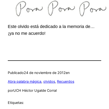
Este olvido está dedicado a la memoria de…
¡ya no me acuerdo!
Publicado
24 de noviembre de 2012
en
Abra palabra mágica
, 
olvidos
, 
Recuerdos
por
UCH Héctor Ugalde Corral
Etiquetas: