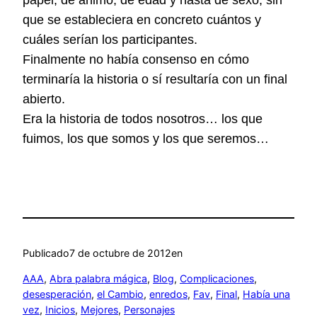
papel, de ánimo, de edad y hasta de sexo, sin
que se estableciera en concreto cuántos y
cuáles serían los participantes.
Finalmente no había consenso en cómo
terminaría la historia o sí resultaría con un final
abierto.
Era la historia de todos nosotros… los que
fuimos, los que somos y los que seremos…
Publicado
7 de octubre de 2012
en
AAA
, 
Abra palabra mágica
, 
Blog
, 
Complicaciones
, 
desesperación
, 
el Cambio
, 
enredos
, 
Fav
, 
Final
, 
Había una
vez
, 
Inicios
, 
Mejores
, 
Personajes