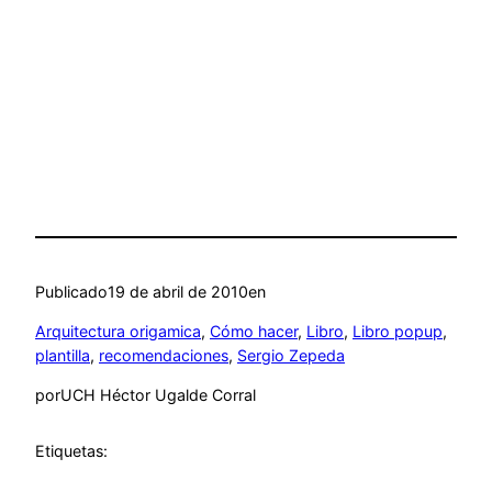
Publicado
19 de abril de 2010
en
Arquitectura origamica
, 
Cómo hacer
, 
Libro
, 
Libro popup
, 
plantilla
, 
recomendaciones
, 
Sergio Zepeda
por
UCH Héctor Ugalde Corral
Etiquetas: