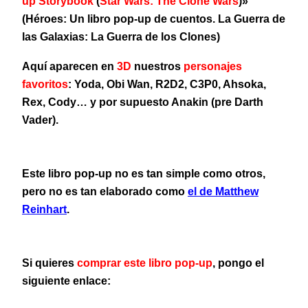
up Storybook
(
Star Wars: The Clone Wars
)»
(Héroes: Un libro pop-up de cuentos. La Guerra de
las Galaxias: La Guerra de los Clones)
Aquí aparecen en
3D
nuestros
personajes
favoritos
: Yoda, Obi Wan, R2D2, C3P0, Ahsoka,
Rex, Cody…
y por supuesto Anakin (pre Darth
Vader).
Este libro pop-up no es tan simple como otros,
pero no es tan elaborado como
el de Matthew
Reinhart
.
Si quieres
comprar este libro pop-up
, pongo el
siguiente enlace: