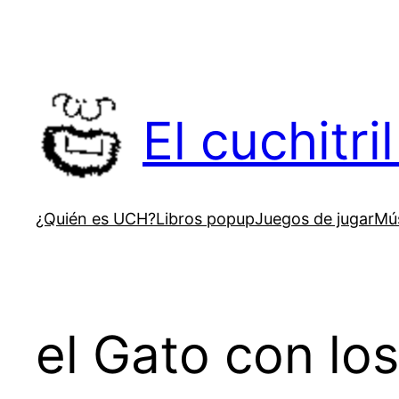
Saltar
al
contenido
El cuchitr
¿Quién es UCH?
Libros popup
Juegos de jugar
Mús
el Gato con lo