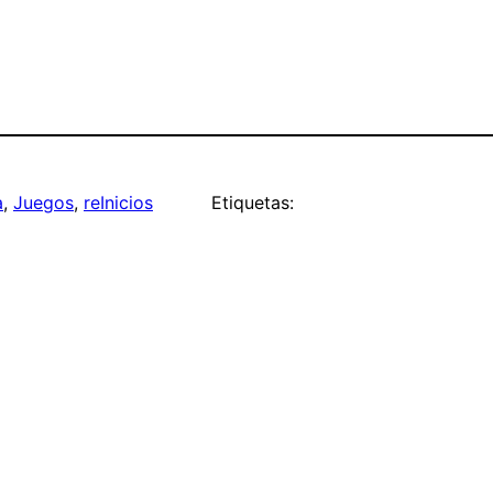
a
, 
Juegos
, 
reInicios
Etiquetas: