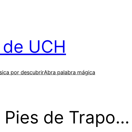
il de UCH
ica por descubrir
Abra palabra mágica
s Pies de Trapo…