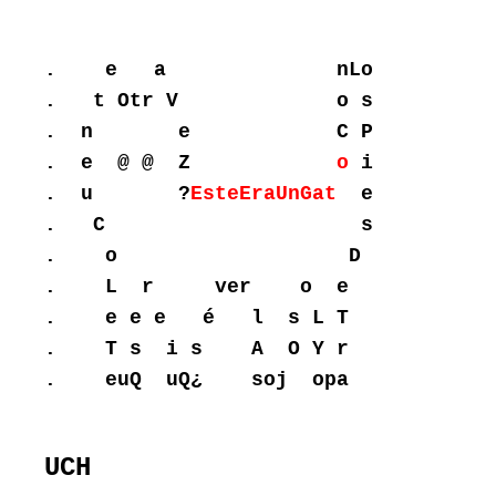
.    e   a              nLo

.   t Otr V             o s

.  n       e            C P

.  e  @ @  Z            
o
 i

.  u       ?
EsteEraUnGat
  e

.   C                     s

.    o                   D

.    L  r     ver    o  e

.    e e e   é   l  s L T

.    T s  i s    A  O Y r

.    euQ  uQ¿    soj  opa
UCH