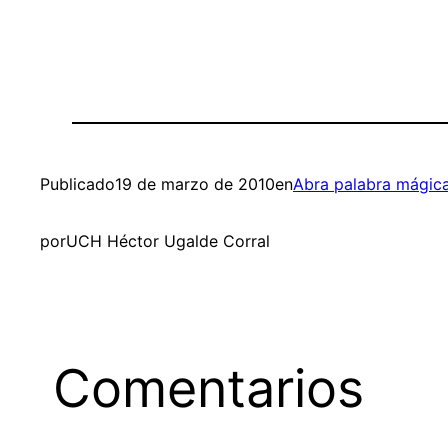
Publicado
19 de marzo de 2010
en
Abra palabra mágic
por
UCH Héctor Ugalde Corral
Comentarios