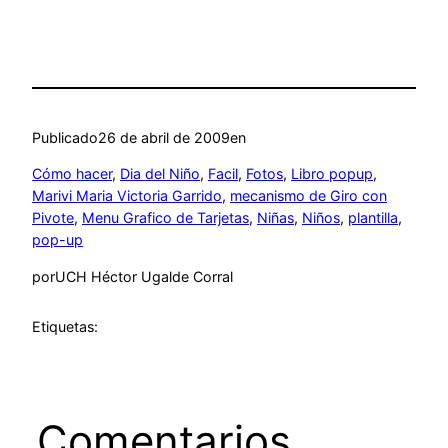
Publicado
26 de abril de 2009
en
Cómo hacer
, 
Dia del Niño
, 
Facil
, 
Fotos
, 
Libro popup
, 
Marivi Maria Victoria Garrido
, 
mecanismo de Giro con
Pivote
, 
Menu Grafico de Tarjetas
, 
Niñas
, 
Niños
, 
plantilla
, 
pop-up
por
UCH Héctor Ugalde Corral
Etiquetas:
Comentarios