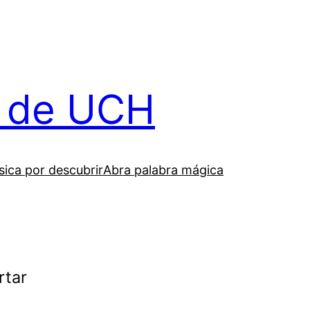
il de UCH
ica por descubrir
Abra palabra mágica
rtar