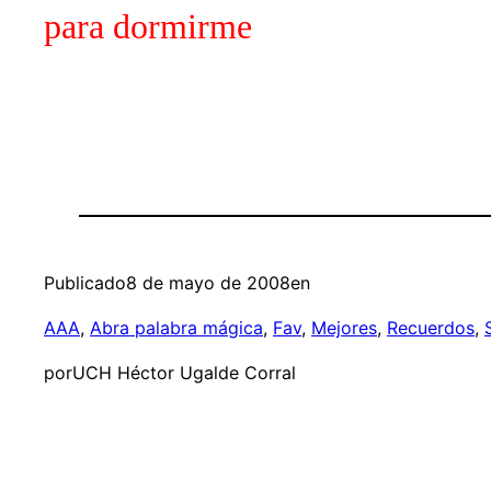
para dormirme
Publicado
8 de mayo de 2008
en
AAA
, 
Abra palabra mágica
, 
Fav
, 
Mejores
, 
Recuerdos
, 
por
UCH Héctor Ugalde Corral