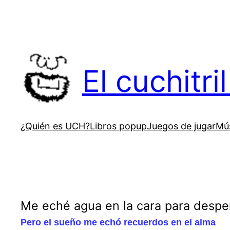
Saltar
al
contenido
El cuchitr
¿Quién es UCH?
Libros popup
Juegos de jugar
Mús
Me eché agua en la cara para despe
Pero el sueño me echó recuerdos en el alma