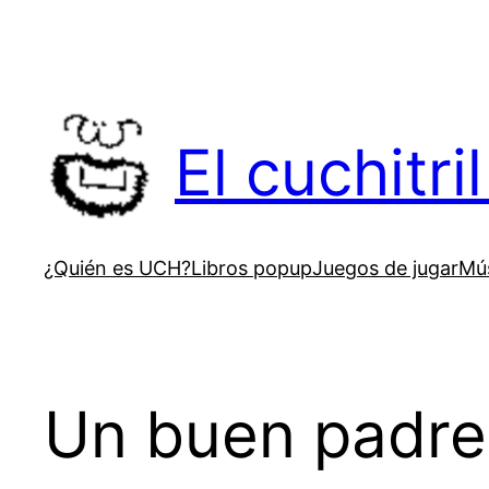
Saltar
al
contenido
El cuchitr
¿Quién es UCH?
Libros popup
Juegos de jugar
Mús
Un buen padre