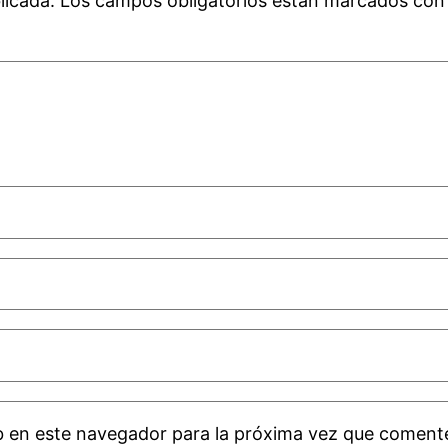
licada.
Los campos obligatorios están marcados co
b en este navegador para la próxima vez que coment