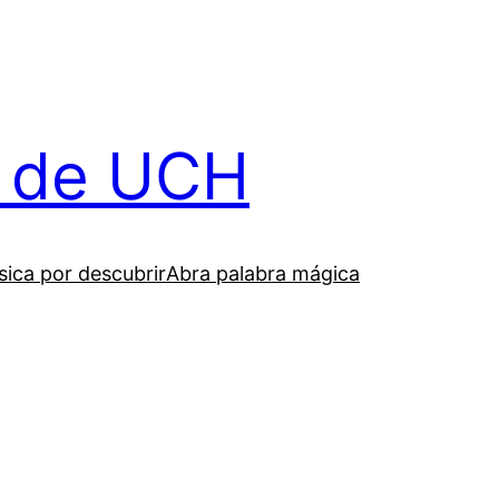
il de UCH
ica por descubrir
Abra palabra mágica