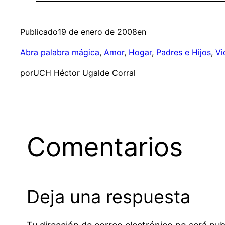
Publicado
19 de enero de 2008
en
Abra palabra mágica
, 
Amor
, 
Hogar
, 
Padres e Hijos
, 
Vi
por
UCH Héctor Ugalde Corral
Comentarios
Deja una respuesta