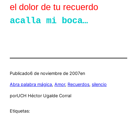
el dolor de tu recuerdo
acalla mi boca…
Publicado
6 de noviembre de 2007
en
Abra palabra mágica
, 
Amor
, 
Recuerdos
, 
silencio
por
UCH Héctor Ugalde Corral
Etiquetas: