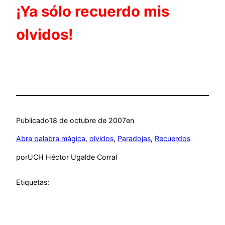
¡Ya sólo recuerdo mis
olvidos!
Publicado
18 de octubre de 2007
en
Abra palabra mágica
, 
olvidos
, 
Paradojas
, 
Recuerdos
por
UCH Héctor Ugalde Corral
Etiquetas: