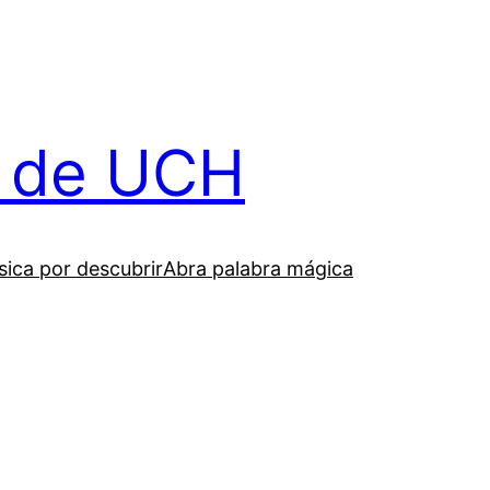
il de UCH
ica por descubrir
Abra palabra mágica