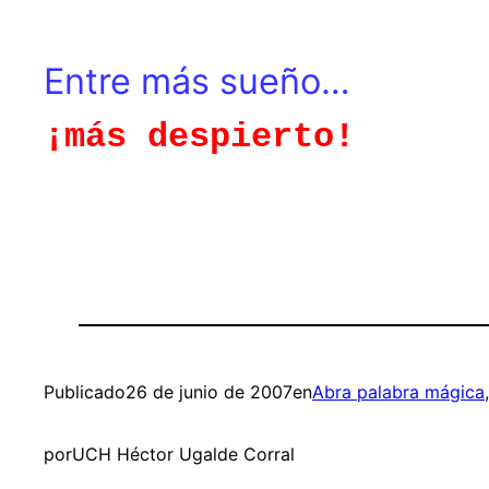
Entre más sueño…
¡más despierto!
Publicado
26 de junio de 2007
en
Abra palabra mágica
por
UCH Héctor Ugalde Corral