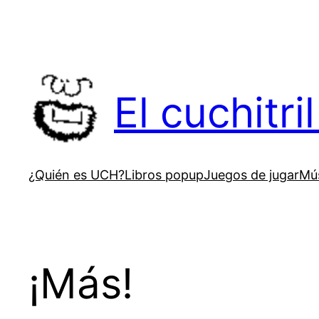
Saltar
al
contenido
El cuchitr
¿Quién es UCH?
Libros popup
Juegos de jugar
Mús
¡Más!