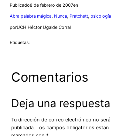
Publicado
8 de febrero de 2007
en
Abra palabra mágica
, 
Nunca
, 
Pratchett
, 
psicología
por
UCH Héctor Ugalde Corral
Etiquetas:
Comentarios
Deja una respuesta
Tu dirección de correo electrónico no será
publicada.
Los campos obligatorios están
marcados con
*