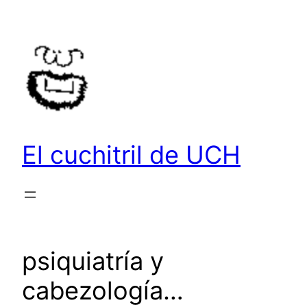
Saltar
al
contenido
El cuchitril de UCH
psiquiatría y
cabezología…