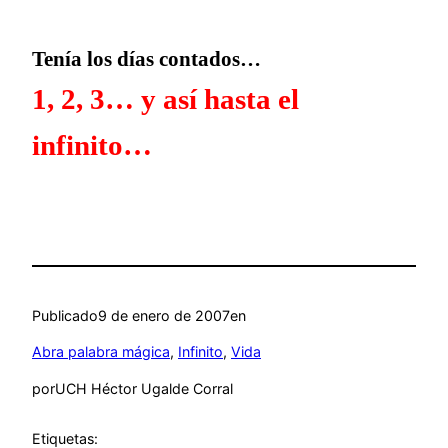
Tenía los días contados…
1, 2, 3… y así hasta el
infinito…
Publicado
9 de enero de 2007
en
Abra palabra mágica
, 
Infinito
, 
Vida
por
UCH Héctor Ugalde Corral
Etiquetas: