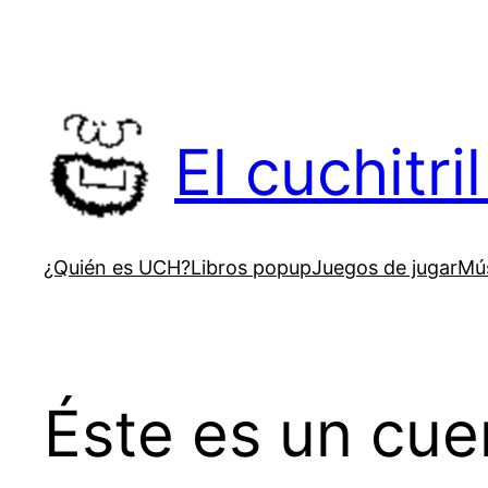
Saltar
al
contenido
El cuchitr
¿Quién es UCH?
Libros popup
Juegos de jugar
Mús
Éste es un cue