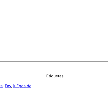
Etiquetas:
ra
, 
Fav
, 
juEgos de