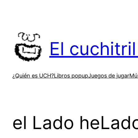
Saltar
al
contenido
El cuchitr
¿Quién es UCH?
Libros popup
Juegos de jugar
Mús
el Lado heLad