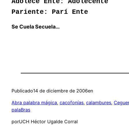
Adolece Ente: Adolecente
Pariente: Parí Ente
Se Cuela Secuela…
Publicado
14 de diciembre de 2006
en
Abra palabra mágica
, 
cacofonías
, 
calambures
, 
Cegue
palaBras
por
UCH Héctor Ugalde Corral