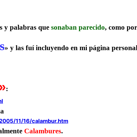
es y palabras que
sonaban parecido
, como po
s
» y las fuí incluyendo en mi página personal
»
:
ml
na
/2005/11/16/calambur.htm
ealmente
Calambures
.