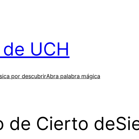
il de UCH
ica por descubrir
Abra palabra mágica
o de Cierto deSi