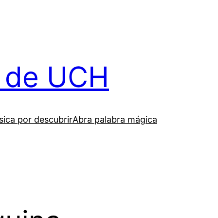
il de UCH
ica por descubrir
Abra palabra mágica