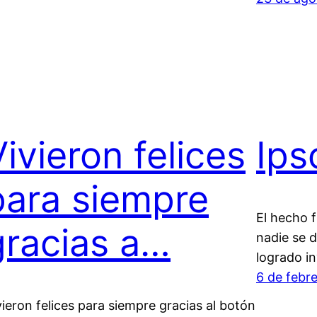
Vivieron felices
Ips
para siempre
El hecho 
gracias a…
nadie se 
logrado i
6 de febr
vieron felices para siempre gracias al botón