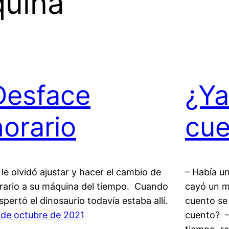
uina
Desface
¿Ya
horario
cue
 le olvidó ajustar y hacer el cambio de
– Había u
rario a su máquina del tiempo. Cuando
cayó un m
spertó el dinosaurio todavía estaba allí.
cuento se
 de octubre de 2021
cuento? –