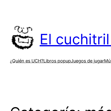
Saltar
al
contenido
El cuchitr
¿Quién es UCH?
Libros popup
Juegos de jugar
Mús