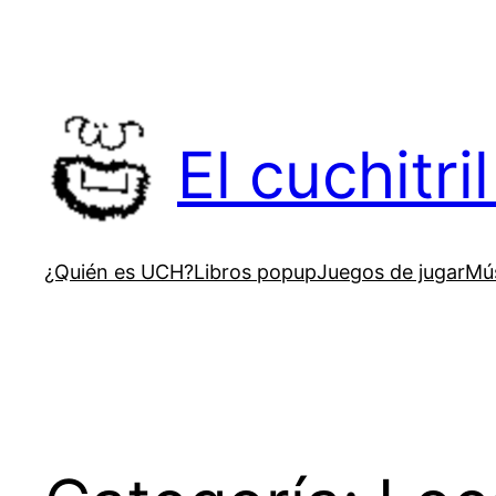
Saltar
al
contenido
El cuchitr
¿Quién es UCH?
Libros popup
Juegos de jugar
Mús