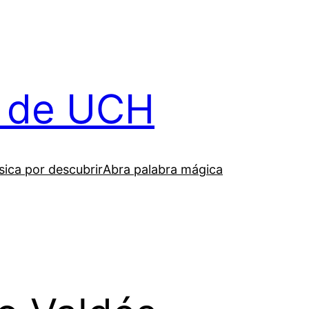
il de UCH
ica por descubrir
Abra palabra mágica