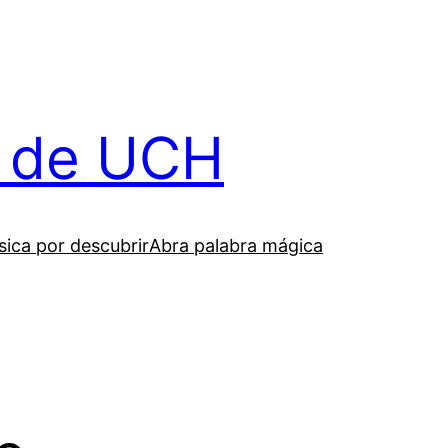
il de UCH
ica por descubrir
Abra palabra mágica