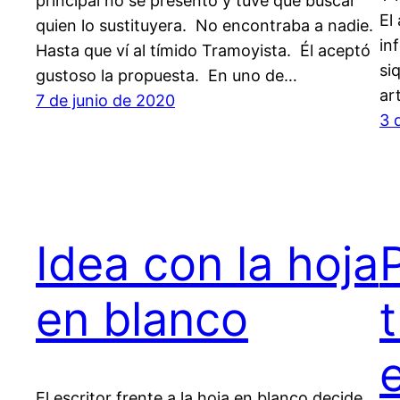
principal no se presentó y tuve que buscar
El
quien lo sustituyera. No encontraba a nadie.
in
Hasta que ví al tímido Tramoyista. Él aceptó
si
gustoso la propuesta. En uno de…
ar
7 de junio de 2020
3 
Idea con la hoja
en blanco
El escritor frente a la hoja en blanco decide