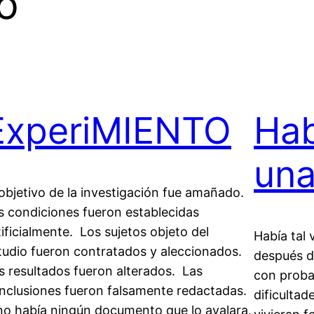
to
ExperiMIENTO
Hab
una
 objetivo de la investigación fue amañado.
s condiciones fueron establecidas
tificialmente. Los sujetos objeto del
Había tal 
tudio fueron contratados y aleccionados.
después d
s resultados fueron alterados. Las
con proba
nclusiones fueron falsamente redactadas.
dificultad
no había ningún documento que lo avalara.