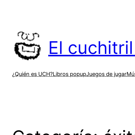
Saltar
al
contenido
El cuchitr
¿Quién es UCH?
Libros popup
Juegos de jugar
Mús