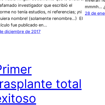
vivieran f
 afamado investigador que escribió el
mmmh… ¿
forme no tenía estudios, ni referencias; ¡ni
28 de ene
quiera nombre! (solamente renombre…) El
tículo fue publicado en…
de diciembre de 2017
Primer
trasplante total
exitoso