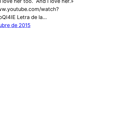
 love her too. And I love her.»
www.youtube.com/watch?
QI4IE Letra de la…
ubre de 2015