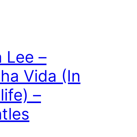
a Lee –
ha Vida (In
life) –
tles