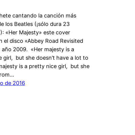
chete cantando la canción más
 los Beatles (¡sólo dura 23
): «Her Majesty» este cover
n el disco «Abbey Road Revisited
l año 2009. «Her majesty is a
e girl, but she doesn’t have a lot to
ajesty is a pretty nice girl, but she
from…
o de 2016