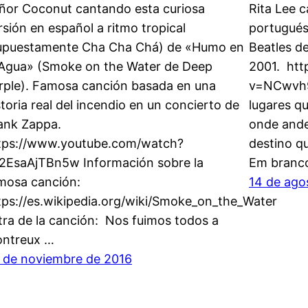
ñor Coconut cantando esta curiosa
Rita Lee 
rsión en español a ritmo tropical
portugués 
upuestamente Cha Cha Chá) de «Humo en
Beatles de
 Agua» (Smoke on the Water de Deep
2001. ht
rple). Famosa canción basada en una
v=NCwvh9
storia real del incendio en un concierto de
lugares q
ank Zappa.
onde ande
tps://www.youtube.com/watch?
destino q
2EsaAjTBn5w Información sobre la
Em branc
mosa canción:
14 de ago
tps://es.wikipedia.org/wiki/Smoke_on_the_Water
tra de la canción: Nos fuimos todos a
ntreux …
 de noviembre de 2016