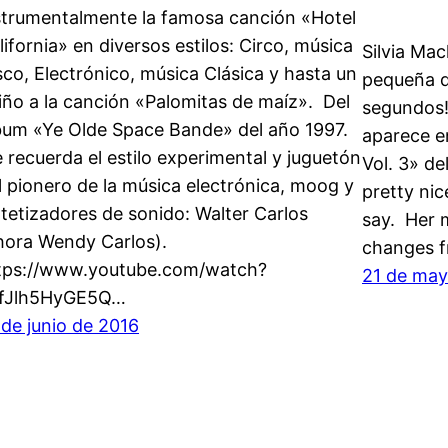
strumentalmente la famosa canción «Hotel
lifornia» en diversos estilos: Circo, música
Silvia Ma
sco, Electrónico, música Clásica y hasta un
pequeña de
iño a la canción «Palomitas de maíz». Del
segundos!
bum «Ye Olde Space Bande» del año 1997.
aparece e
 recuerda el estilo experimental y juguetón
Vol. 3» de
l pionero de la música electrónica, moog y
pretty nic
ntetizadores de sonido: Walter Carlos
say. Her m
hora Wendy Carlos).
changes 
tps://www.youtube.com/watch?
21 de may
fJlh5HyGE5Q…
 de junio de 2016