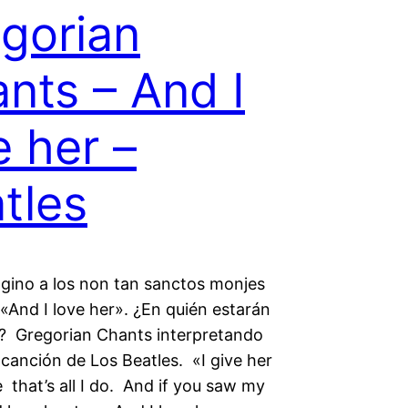
gorian
nts – And I
e her –
tles
gino a los non tan sanctos monjes
«And I love her». ¿En quién estarán
 Gregorian Chants interpretando
canción de Los Beatles. «I give her
e that’s all I do. And if you saw my