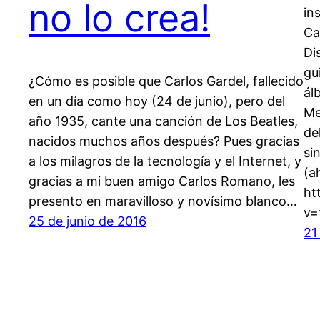
no lo crea!
in
Ca
Di
gu
¿Cómo es posible que Carlos Gardel, fallecido
ál
en un día como hoy (24 de junio), pero del
Me
año 1935, cante una canción de Los Beatles,
de
nacidos muchos años después? Pues gracias
si
a los milagros de la tecnología y el Internet, y
(a
gracias a mi buen amigo Carlos Romano, les
ht
presento en maravilloso y novísimo blanco…
v=
25 de junio de 2016
21