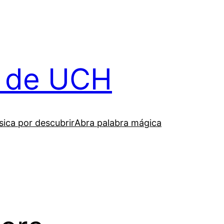
il de UCH
ica por descubrir
Abra palabra mágica