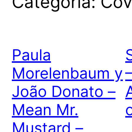
Categoría:
Cov
Paula
Morelenbaum y
João Donato –
Mean Mr.
Mustard –