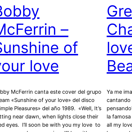
Bobby
Gre
McFerrin –
Cha
Sunshine of
lov
your love
Bea
bby McFerrin canta este cover del grupo
Ya me ima
eam «Sunshine of your love» del disco
cantando 
imple Pleasures» del año 1989. «Well, It’s
pensando?
tting near dawn, when lights close their
la famosa 
red eyes. I’ll soon be with you my love to
all my lov