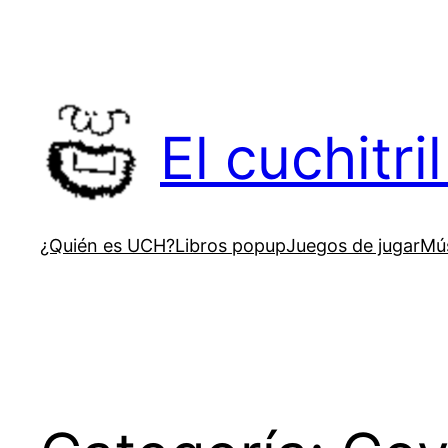
Saltar
al
contenido
El cuchitr
¿Quién es UCH?
Libros popup
Juegos de jugar
Mús