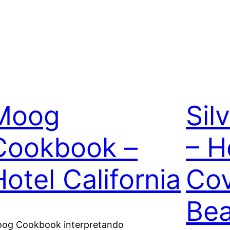
Moog
Sil
Cookbook –
– H
Hotel California
Cov
Bea
og Cookbook interpretando