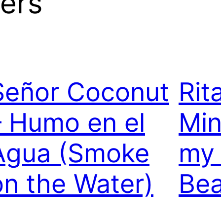
ers
Señor Coconut
Rit
– Humo en el
Min
Agua (Smoke
my 
on the Water)
Bea