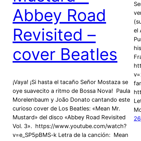
Se
Abbey Road
ve
(s
Revisited –
el
Pu
cover Beatles
hi
Fr
ht
v=
¡Vaya! ¡Si hasta el tacaño Señor Mostaza se
fa
oye suavecito a ritmo de Bossa Nova! Paula
ht
Morelenbaum y João Donato cantando este
Le
curioso cover de Los Beatles: «Mean Mr.
Mo
Mustard» del disco «Abbey Road Revisited
26
Vol. 3». https://www.youtube.com/watch?
v=e_SP5pBMS-k Letra de la canción: Mean