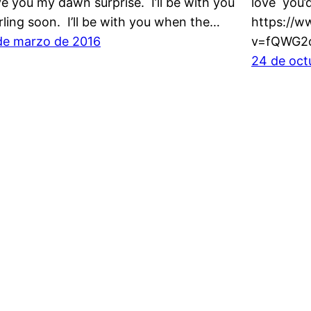
ve you my dawn surprise. I’ll be with you
love you’d
rling soon. I’ll be with you when the…
https://
de marzo de 2016
v=fQWG2o
24 de oct