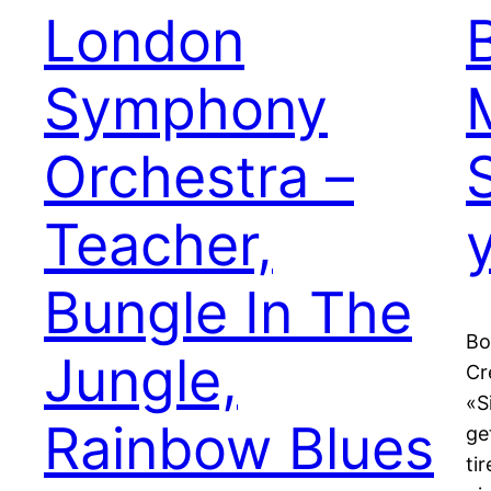
London
Symphony
Orchestra –
Teacher,
Bungle In The
Bo
Jungle,
Cr
«S
Rainbow Blues
ge
ti