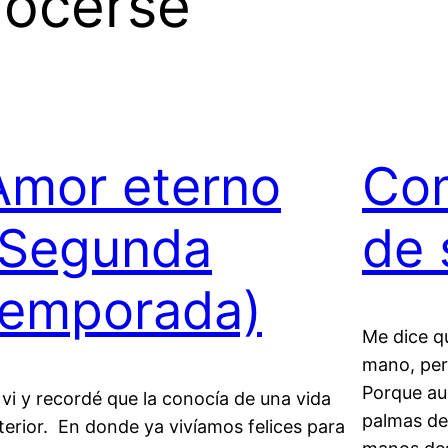
ocerse
Amor eterno
Com
(Segunda
de 
temporada)
Me dice q
mano, pero
Porque au
 vi y recordé que la conocía de una vida
palmas de
terior. En donde ya vivíamos felices para