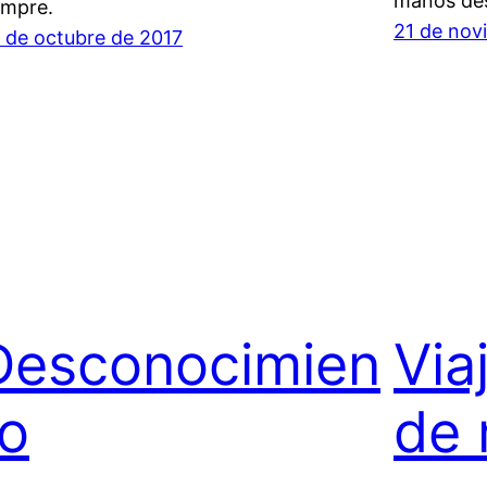
manos des
empre.
21 de nov
 de octubre de 2017
Desconocimien
Via
to
de 