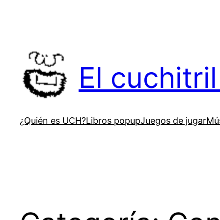
Saltar
al
contenido
El cuchitr
¿Quién es UCH?
Libros popup
Juegos de jugar
Mús