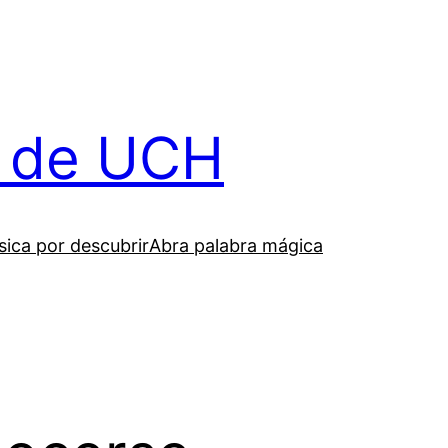
il de UCH
ica por descubrir
Abra palabra mágica